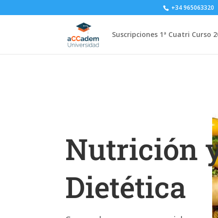
+34 965063320
Suscripciones 1ª Cuatri Curso 
Nutrición 
Dietética