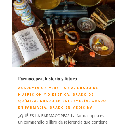
Farmacopea, historia y futuro
ACADEMIA UNIVERSITARIA
,
GRADO DE
NUTRICIÓN Y DIETÉTICA
,
GRADO DE
QUÍMICA
,
GRADO EN ENFERMERÍA
,
GRADO
EN FARMACIA
,
GRADO EN MEDICINA
¿QUÉ ES LA FARMACOPEA? La farmacopea es
un compendio o libro de referencia que contiene