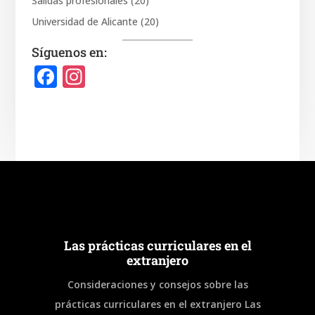
Salidas profesionales
(20)
Universidad de Alicante
(20)
Síguenos en:
F
In
a
st
c
a
e
gr
b
a
o
m
o
k
Las prácticas curriculares en el
extranjero
Consideraciones y consejos sobre las
prácticas curriculares en el extranjero Las