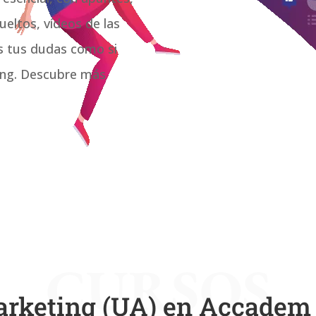
ueltos, vídeos de las
as tus dudas como si
ting. Descubre más
CURSOS
arketing (UA) en Accadem