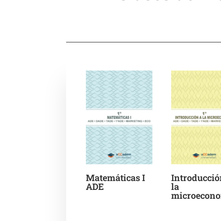
Matemáticas I
Introducció
ADE
la
microecon