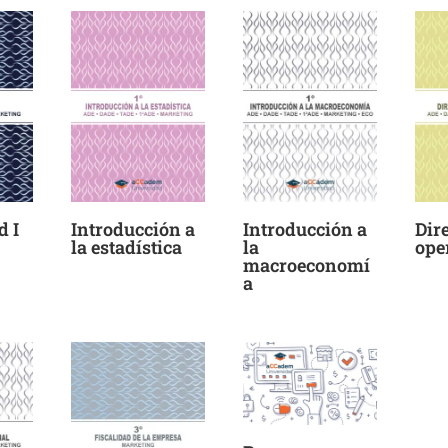
d I
Introducción a
Introducción a
Dir
la estadística
la
ope
macroeconomí
a