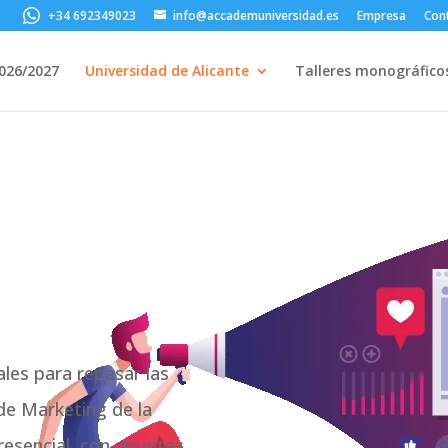
+34 692349023
info@accademuniversidad.es
Empresa
Con
2026/2027
Universidad de Alicante
Talleres monográfico
les para repasar las
de Marketing de la
resencial, con apuntes,