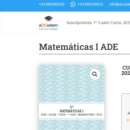
+34 965063320
+34 692349023
info@accad
Suscripciones 1ª Cuatri Curso 20
Matemáticas I ADE
CU
202
A
c