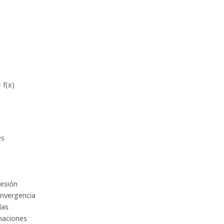
d
 f(x)
es
cesión
convergencia
das
imaciones