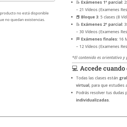
📝
Exámenes 1º parcial
: 
– 21 Vídeos (Examenes Res
 producto no está disponible
📕 Bloque
3
: 5 clases (8 Ví
ue no quedan existencias.
📝
Exámenes 2º parcial
: 
– 30 Vídeos (Examenes Res
🏁
Exámenes finales
: 16
– 12 Vídeos (Examenes Res
*
El
contenido
es
orientativo
y
💻 Accede cuando 
Todas las clases están
gra
virtual
, para que estudies 
Podrás resolver tus dudas 
individualizadas
.