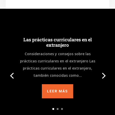
e
gr
b
a
o
m
o
k
Las prácticas curriculares en el
extranjero
Consideraciones y consejos sobre las
prácticas curriculares en el extranjero Las
prácticas curriculares en el extranjero,
también conocidas como...
LEER MÁS