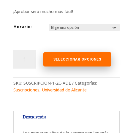
¡Aprobar será mucho más fácil!
Horario:
Suscripción
ADE
SELECCIONAR OPCIONES
Primer
Curso
Segundo
SKU:
SUSCRIPCION-1-2C-ADE
Categorías:
Cuatrimestre
Suscripciones
,
Universidad de Alicante
cantidad
Descripción
Los primeros años de la carrera son los más