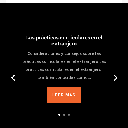
b
a
o
m
o
k
Las prácticas curriculares en el
extranjero
Consideraciones y consejos sobre las
prácticas curriculares en el extranjero Las
prácticas curriculares en el extranjero,
también conocidas como...
LEER MÁS