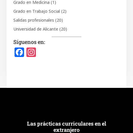
Grado en Medicina
(1)
Grado en Trabajo Social
(2)
Salidas profesionales
(20)
Universidad de Alicante
(20)
Síguenos en:
F
In
a
st
c
a
e
gr
b
a
o
m
o
k
Las prácticas curriculares en el
extranjero