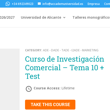
+34 692349023
info@accademuniversidad.es
Empresa
Con
2026/2027
Universidad de Alicante
Talleres monográfico
CATEGORY:
ADE - DADE - TADE - I2ADE - MARKETING
Curso de Investigación
Comercial – Tema 10 +
Test
Course Access:
Lifetime
TAKE THIS COURSE