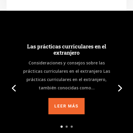
e
gr
b
a
o
m
o
k
Las prácticas curriculares en el
extranjero
Consideraciones y consejos sobre las
prácticas curriculares en el extranjero Las
prácticas curriculares en el extranjero,
también conocidas como...
LEER MÁS