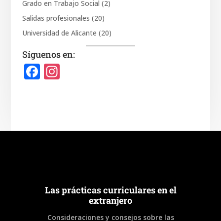
Grado en Trabajo Social
(2)
Salidas profesionales
(20)
Universidad de Alicante
(20)
Síguenos en:
F
In
a
st
c
a
e
gr
b
a
o
m
o
k
Las prácticas curriculares en el
extranjero
Consideraciones y consejos sobre las