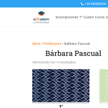
+34 965063320
Suscripciones 1ª Cuatri Curso 
Inicio
/
Profesores
/ Bárbara Pascual
Bárbara Pascual
Ordenado
Mostrando los 4 resultados
por
los
últimos