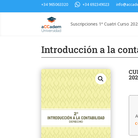
+34 965063320
+34 692349023
info@accad
Suscripciones 1ª Cuatri Curso 20
Introducción a la cont
CU
202
A
c