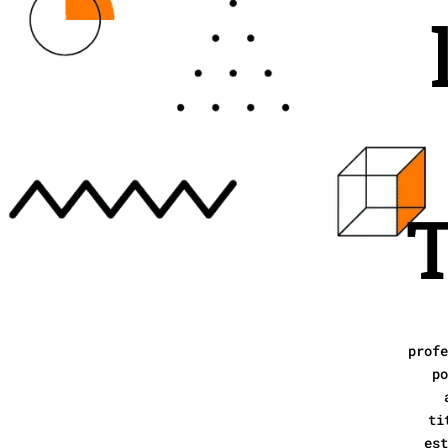
T
profe
po
ti
est