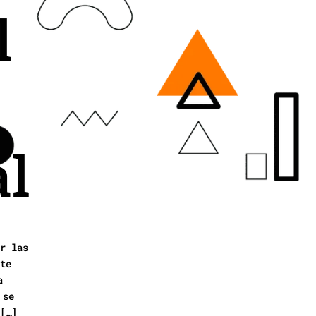
l
al
r las
te
a
 se
[…]