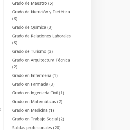
Grado de Maestro
(5)
Grado de Geología
(3)
Grado de Nutrición y Dietética
Grado de Ingeniería Biomédica
(3)
(3)
Grado de Química
(3)
Grado de Maestro
(5)
Grado de Relaciones Laborales
Grado de Nutrición y Dietética
(3)
(3)
Grado de Turismo
(3)
Grado de Química
(3)
Grado en Arquitectura Técnica
Grado de Relaciones Laborales
(2)
(3)
Grado en Enfermería
(1)
Grado de Turismo
(3)
Grado en Farmacia
(3)
Grado en Arquitectura Técnica
Grado en Ingeniería Civil
(1)
(2)
Grado en Matemáticas
(2)
Grado en Enfermería
(1)
s
Grado en Medicina
(1)
Grado en Farmacia
(3)
Grado en Trabajo Social
(2)
Grado en Ingeniería Civil
(1)
Salidas profesionales
(20)