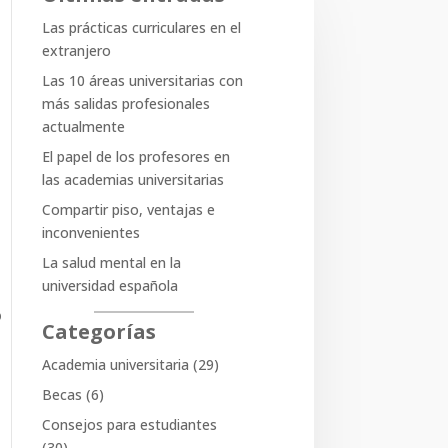
Las prácticas curriculares en el
Buscar
extranjero
Las 10 áreas universitarias con
Últimas entradas
más salidas profesionales
actualmente
Las prácticas curriculares en el
extranjero
El papel de los profesores en
las academias universitarias
Las 10 áreas universitarias con
más salidas profesionales
Compartir piso, ventajas e
actualmente
inconvenientes
El papel de los profesores en
La salud mental en la
las academias universitarias
universidad española
Compartir piso, ventajas e
o
Categorías
inconvenientes
La salud mental en la
Academia universitaria
(29)
universidad española
Becas
(6)
Consejos para estudiantes
Categorías
(30)