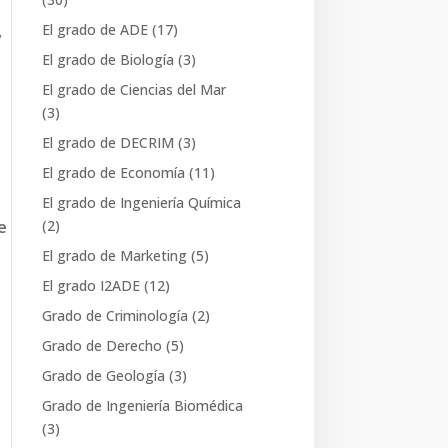
Academia universitaria
(29)
,
El grado de ADE
(17)
Becas
(6)
El grado de Biología
(3)
Consejos para estudiantes
El grado de Ciencias del Mar
(30)
(3)
El grado de ADE
(17)
El grado de DECRIM
(3)
El grado de Biología
(3)
El grado de Economía
(11)
El grado de Ciencias del Mar
El grado de Ingeniería Química
(3)
e
(2)
El grado de DECRIM
(3)
El grado de Marketing
(5)
El grado de Economía
(11)
El grado I2ADE
(12)
El grado de Ingeniería Química
Grado de Criminología
(2)
(2)
Grado de Derecho
(5)
El grado de Marketing
(5)
Grado de Geología
(3)
El grado I2ADE
(12)
Grado de Ingeniería Biomédica
Grado de Criminología
(2)
(3)
Grado de Derecho
(5)