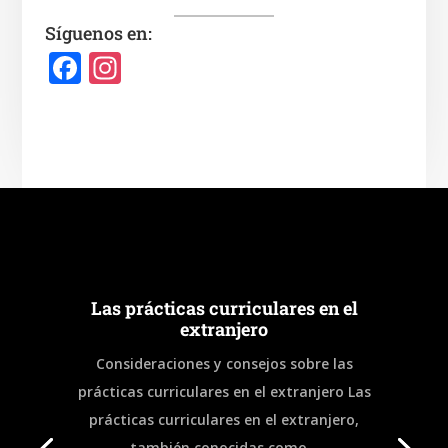
Síguenos en:
F
In
a
st
c
a
e
gr
b
a
o
m
o
k
Las prácticas curriculares en el
extranjero
Consideraciones y consejos sobre las
prácticas curriculares en el extranjero Las
prácticas curriculares en el extranjero,
también conocidas como...