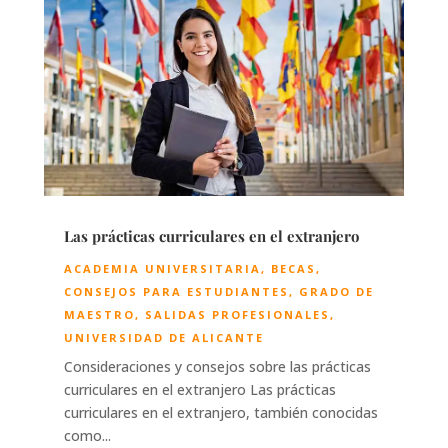
Las prácticas curriculares en el extranjero
ACADEMIA UNIVERSITARIA
,
BECAS
,
CONSEJOS PARA ESTUDIANTES
,
GRADO DE
MAESTRO
,
SALIDAS PROFESIONALES
,
UNIVERSIDAD DE ALICANTE
Consideraciones y consejos sobre las prácticas
curriculares en el extranjero Las prácticas
curriculares en el extranjero, también conocidas
como...