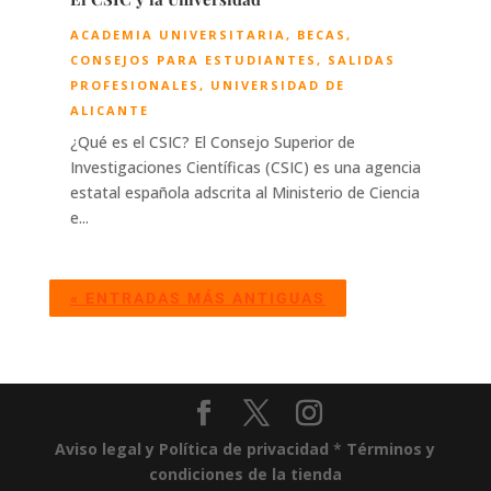
ACADEMIA UNIVERSITARIA
,
BECAS
,
CONSEJOS PARA ESTUDIANTES
,
SALIDAS
PROFESIONALES
,
UNIVERSIDAD DE
ALICANTE
¿Qué es el CSIC? El Consejo Superior de
Investigaciones Científicas (CSIC) es una agencia
estatal española adscrita al Ministerio de Ciencia
e...
« ENTRADAS MÁS ANTIGUAS
Aviso legal y Política de privacidad
*
Términos y
condiciones de la tienda