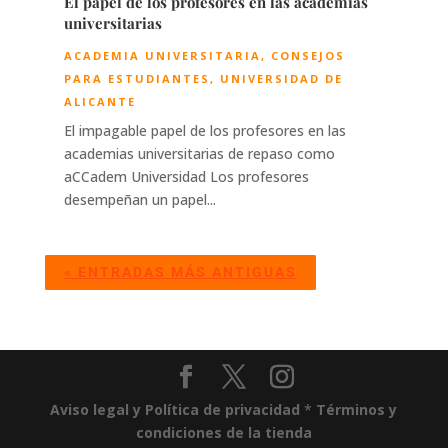
El papel de los profesores en las academias
universitarias
ACADEMIA UNIVERSITARIA
,
CONSEJOS
PARA ESTUDIANTES
,
UNIVERSIDAD DE
ALICANTE
El impagable papel de los profesores en las
academias universitarias de repaso como
aCCadem Universidad Los profesores
desempeñan un papel...
« ENTRADAS MÁS ANTIGUAS
Aviso legal y Política de privacidad
*
Términos y
condiciones de la tienda