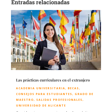
Entradas relacionadas
Las prácticas curriculares en el extranjero
ACADEMIA UNIVERSITARIA
,
BECAS
,
CONSEJOS PARA ESTUDIANTES
,
GRADO DE
MAESTRO
,
SALIDAS PROFESIONALES
,
UNIVERSIDAD DE ALICANTE