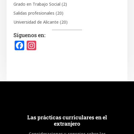
Grado en Trabajo Social
(2)
Salidas profesionales
(20)
Universidad de Alicante
(20)
Síguenos en:
F
In
a
st
c
a
e
gr
b
a
o
m
o
k
Las prácticas curriculares en el
extranjero
Consideraciones y consejos sobre las